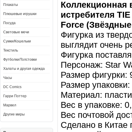
Коллекционная 
Плакаты
истребителя TI
Плюшевые игрушки
Force
(Звёздные
Посуда
Фигурка из тверд
Световые мечи
Сумки/Кошельки
выглядит очень р
Текстиль
Фигурка поставля
Футболки/Толстовки
Персонаж: Star W
Халаты и другая одежда
Размер фигурки: 9
Часы
Размер упаковки: 
DC Comics
Материал: пласти
Гарри Поттер
Вес в упаковке: 0,
Марвел
Вес почтовой дост
Другие миры
Сделано в Китае 