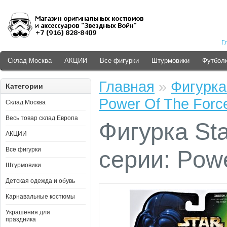
Г
Склад Москва
АКЦИИ
Все фигурки
Штурмовики
Футболк
Главная
»
Фигурка 
Категории
Power Of The Forc
Склад Москва
Весь товар склад Европа
Фигурка Sta
АКЦИИ
Все фигурки
серии: Pow
Штурмовики
Детская одежда и обувь
Карнавальные костюмы
Украшения для
праздника