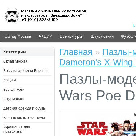
Г
Склад Москва
АКЦИИ
Все фигурки
Штурмовики
Футболк
Главная
»
Пазлы-м
Категории
Dameron's X-Wing 
Склад Москва
Весь товар склад Европа
Пазлы-моде
АКЦИИ
Все фигурки
Wars Poe D
Штурмовики
Детская одежда и обувь
Карнавальные костюмы
Украшения для
праздника