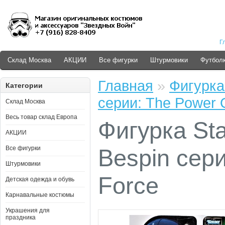
Г
Склад Москва
АКЦИИ
Все фигурки
Штурмовики
Футболк
Главная
»
Фигурка
Категории
серии: The Power 
Склад Москва
Весь товар склад Европа
Фигурка St
АКЦИИ
Все фигурки
Bespin сер
Штурмовики
Force
Детская одежда и обувь
Карнавальные костюмы
Украшения для
праздника