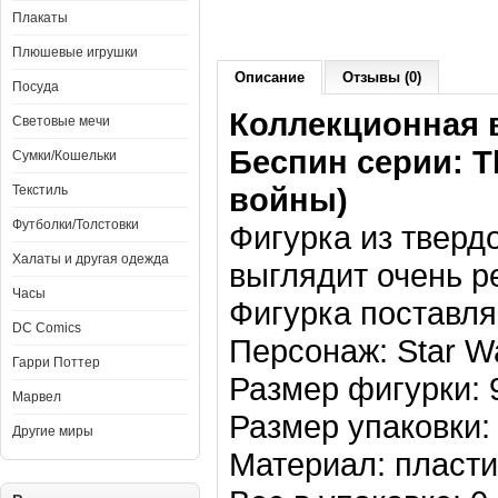
Плакаты
Плюшевые игрушки
Описание
Отзывы (0)
Посуда
Коллекционная 
Световые мечи
Беспин
серии:
T
Сумки/Кошельки
войны)
Текстиль
Футболки/Толстовки
Фигурка из тверд
Халаты и другая одежда
выглядит очень р
Часы
Фигурка поставля
DC Comics
Персонаж: Star W
Гарри Поттер
Размер фигурки: 9
Марвел
Размер упаковки: 
Другие миры
Материал: пласти