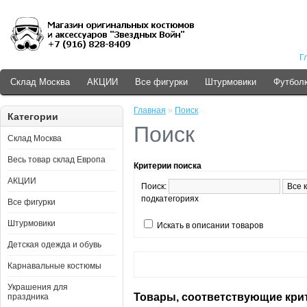
Г
Склад Москва
АКЦИИ
Все фигурки
Штурмовики
Футболк
Главная
»
Поиск
Категории
Поиск
Склад Москва
Весь товар склад Европа
Критерии поиска
АКЦИИ
Поиск:
подкатегориях
Все фигурки
Штурмовики
Искать в описании товаров
Детская одежда и обувь
Карнавальные костюмы
Украшения для
Товары, соответствующие кри
праздника